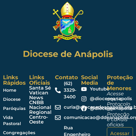
Links
Links
Contato
Social
Proteção
Rápidos
Oficiais
Media
de
(62)
Santa Sé
Menores
Youtube
3329-
Home
Vatican
Acesse
3400
News
@dioceseanapolis
aqui o
Diocese
CNBB
Protocolo
curia@diocesedeanapolis.org.b
Nacional
@dioceseanapolis
Paróquias
de
Regional
Proteção
Centro-
comunicacao@ddeanapolis.org
Vida
e canais
Oeste
Pastoral
oficiais
Rua
Congregações
Acessar
Engenheiro