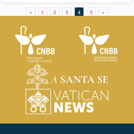
<
1
2
3
4
5
>