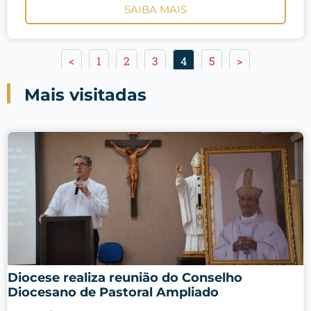
SAIBA MAIS
<
1
2
3
4
5
>
Mais visitadas
Diocese realiza reunião do Conselho
Diocesano de Pastoral Ampliado