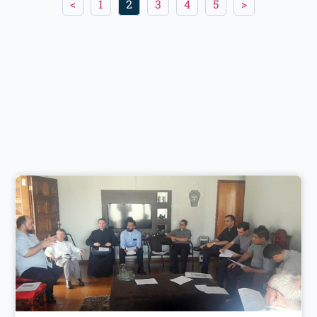
<
1
2
3
4
5
>