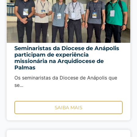
Seminaristas da Diocese de Anápolis
participam de experiência
missionária na Arquidiocese de
Palmas
Os seminaristas da Diocese de Anápolis que
se...
SAIBA MAIS