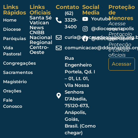
Links
Links
Contato
Social
Proteção
Rápidos
Oficiais
Media
de
(62)
Santa Sé
Menores
Youtube
3329-
Home
Vatican
Acesse
3400
News
@dioceseanapolis
aqui o
Diocese
CNBB
Protocolo
curia@diocesedeanapolis.org.b
Nacional
@dioceseanapolis
Paróquias
de
Regional
Proteção
Centro-
comunicacao@ddeanapolis.org
Vida
e canais
Oeste
Pastoral
oficiais
Rua
Congregações
Acessar
Engenheiro
Portela, Qd. I
Sacramentos
– 01, Lt. 01,
Magistério
Vila Nossa
Orações
Senhora
D’Abadia,
Fale
75120-673,
Conosco
Anápolis,
Goiás,
Brasil. (Como
chegar)