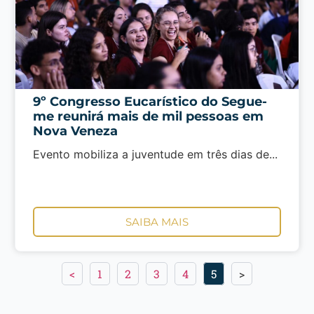
9º Congresso Eucarístico do Segue-
me reunirá mais de mil pessoas em
Nova Veneza
Evento mobiliza a juventude em três dias de...
SAIBA MAIS
<
1
2
3
4
5
>