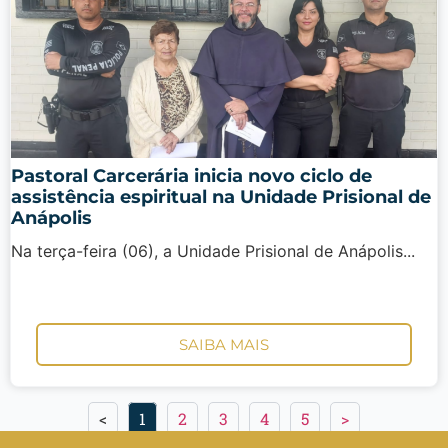
Pastoral Carcerária inicia novo ciclo de
assistência espiritual na Unidade Prisional de
Anápolis
Na terça-feira (06), a Unidade Prisional de Anápolis...
SAIBA MAIS
<
1
2
3
4
5
>