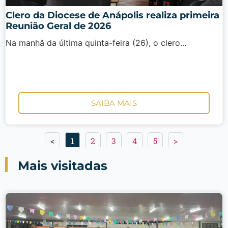
Clero da Diocese de Anápolis realiza primeira
Reunião Geral de 2026
Na manhã da última quinta-feira (26), o clero...
SAIBA MAIS
<
1
2
3
4
5
>
Mais visitadas