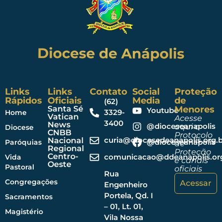
Links
Links
Contato
Social
Proteção
Rápidos
Oficiais
Media
de
(62)
Santa Sé
Menores
Youtube
3329-
Home
Vatican
Acesse
3400
News
@dioceseanapolis
aqui o
Diocese
CNBB
Protocolo
curia@diocesedeanapolis.org.b
Nacional
@dioceseanapolis
Paróquias
de
Regional
Proteção
Centro-
comunicacao@ddeanapolis.org
Vida
e canais
Oeste
Pastoral
oficiais
Rua
Congregações
Acessar
Engenheiro
Portela, Qd. I
Sacramentos
– 01, Lt. 01,
Magistério
Vila Nossa