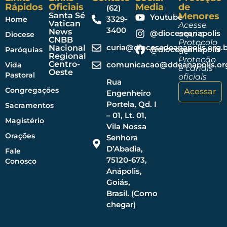
Rápidos
Oficiais
Media
de
(62)
Santa Sé
Menores
Youtube
3329-
Home
Vatican
Acesse
3400
News
@dioceseanapolis
aqui o
Diocese
CNBB
Protocolo
curia@diocesedeanapolis.org.b
Nacional
@dioceseanapolis
Paróquias
de
Regional
Proteção
Centro-
comunicacao@ddeanapolis.org
Vida
e canais
Oeste
Pastoral
oficiais
Rua
Congregações
Acessar
Engenheiro
Portela, Qd. I
Sacramentos
– 01, Lt. 01,
Magistério
Vila Nossa
Orações
Senhora
D’Abadia,
Fale
75120-673,
Conosco
Anápolis,
Goiás,
Brasil. (Como
chegar)