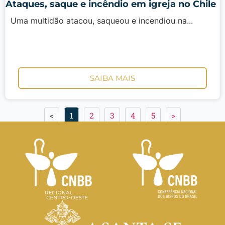
Ataques, saque e incêndio em igreja no Chile
Uma multidão atacou, saqueou e incendiou na...
SAIBA MAIS
<
1
2
3
4
5
>