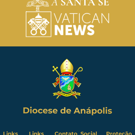
Links
Links
Contato
Social
Proteção