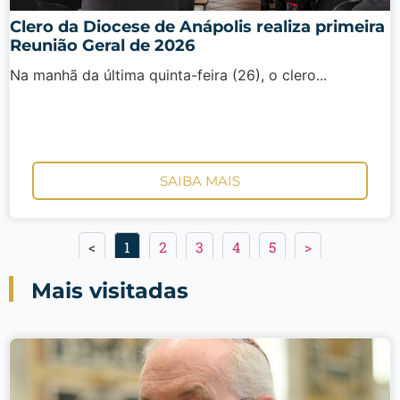
Clero da Diocese de Anápolis realiza primeira
Reunião Geral de 2026
Na manhã da última quinta-feira (26), o clero...
SAIBA MAIS
<
1
2
3
4
5
>
Mais visitadas