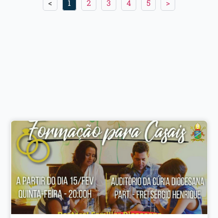
<
1
2
3
4
5
>