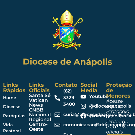
Links
Links
Contato
Social
Proteção
Rápidos
Oficiais
Media
de
(62)
Santa Sé
Menores
Youtube
3329-
Home
Vatican
Acesse
3400
News
@dioceseanapolis
aqui o
Diocese
CNBB
Protocolo
curia@diocesedeanapolis.org.b
Nacional
@dioceseanapolis
Paróquias
de
Regional
Proteção
Centro-
comunicacao@ddeanapolis.org
Vida
e canais
Oeste
Pastoral
oficiais
Rua