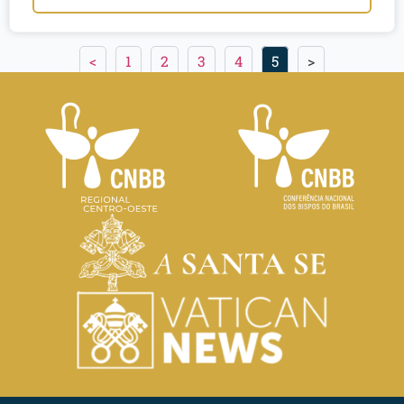
<
1
2
3
4
5
>