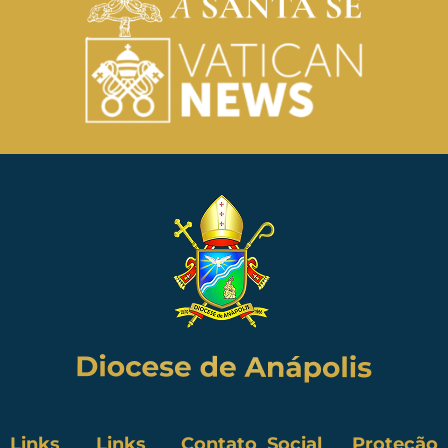
Links
Links
Contato
Social
Proteção