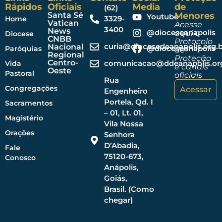
Rápidos
Oficiais
Media
de
(62)
Santa Sé
Menores
Youtube
3329-
Home
Vatican
Acesse
3400
News
@dioceseanapolis
aqui o
Diocese
CNBB
Protocolo
curia@diocesedeanapolis.org.b
Nacional
@dioceseanapolis
Paróquias
de
Regional
Proteção
Centro-
comunicacao@ddeanapolis.org
Vida
e canais
Oeste
Pastoral
oficiais
Rua
Congregações
Acessar
Engenheiro
Portela, Qd. I
Sacramentos
– 01, Lt. 01,
Magistério
Vila Nossa
Orações
Senhora
D’Abadia,
Fale
75120-673,
Conosco
Anápolis,
Goiás,
Brasil. (Como
chegar)