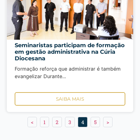
Seminaristas participam de formação
em gestão administrativa na Cúria
Diocesana
Formação reforça que administrar é também
evangelizar Durante...
SAIBA MAIS
<
1
2
3
4
5
>