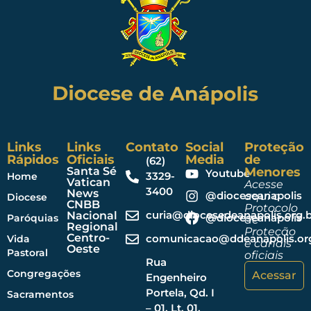
Links
Links
Contato
Social
Proteção
Rápidos
Oficiais
Media
de
(62)
Santa Sé
Menores
Youtube
3329-
Home
Vatican
Acesse
3400
News
@dioceseanapolis
aqui o
Diocese
CNBB
Protocolo
curia@diocesedeanapolis.org.b
Nacional
@dioceseanapolis
Paróquias
de
Regional
Proteção
Centro-
comunicacao@ddeanapolis.org
Vida
e canais
Oeste
Pastoral
oficiais
Rua
Congregações
Acessar
Engenheiro
Portela, Qd. I
Sacramentos
– 01, Lt. 01,