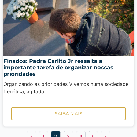
Finados: Padre Carlito Jr ressalta a
importante tarefa de organizar nossas
prioridades
Organizando as prioridades Vivemos numa sociedade
frenética, agitada...
SAIBA MAIS
<
1
2
3
4
5
>