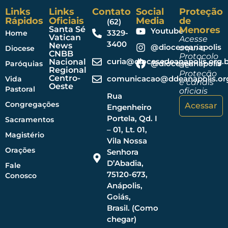
Links
Links
Contato
Social
Proteção
Rápidos
Oficiais
Media
de
(62)
Santa Sé
Menores
Youtube
3329-
Home
Vatican
Acesse
3400
News
@dioceseanapolis
aqui o
Diocese
CNBB
Protocolo
curia@diocesedeanapolis.org.b
Nacional
@dioceseanapolis
Paróquias
de
Regional
Proteção
Centro-
comunicacao@ddeanapolis.org
Vida
e canais
Oeste
Pastoral
oficiais
Rua
Congregações
Acessar
Engenheiro
Portela, Qd. I
Sacramentos
– 01, Lt. 01,
Magistério
Vila Nossa
Orações
Senhora
D’Abadia,
Fale
75120-673,
Conosco
Anápolis,
Goiás,
Brasil. (Como
chegar)