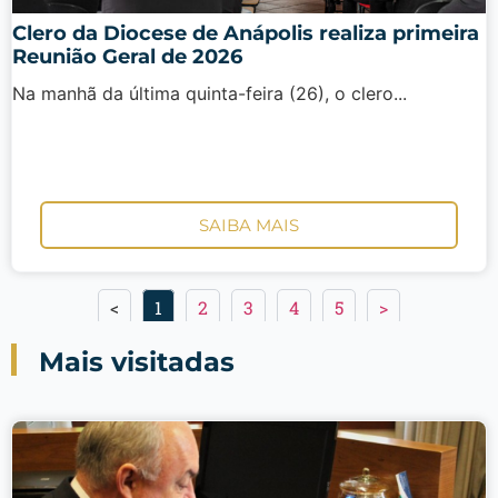
Clero da Diocese de Anápolis realiza primeira
Reunião Geral de 2026
Na manhã da última quinta-feira (26), o clero...
SAIBA MAIS
<
1
2
3
4
5
>
Mais visitadas