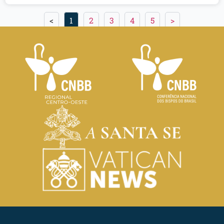
<
1
2
3
4
5
>