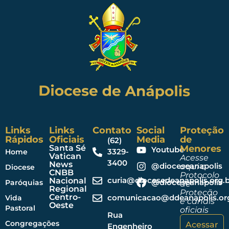
Links
Links
Contato
Social
Proteção
Rápidos
Oficiais
Media
de
(62)
Santa Sé
Menores
Youtube
3329-
Home
Vatican
Acesse
3400
News
@dioceseanapolis
aqui o
Diocese
CNBB
Protocolo
curia@diocesedeanapolis.org.b
Nacional
@dioceseanapolis
Paróquias
de
Regional
Proteção
Centro-
comunicacao@ddeanapolis.org
Vida
e canais
Oeste
Pastoral
oficiais
Rua
Congregações
Acessar
Engenheiro