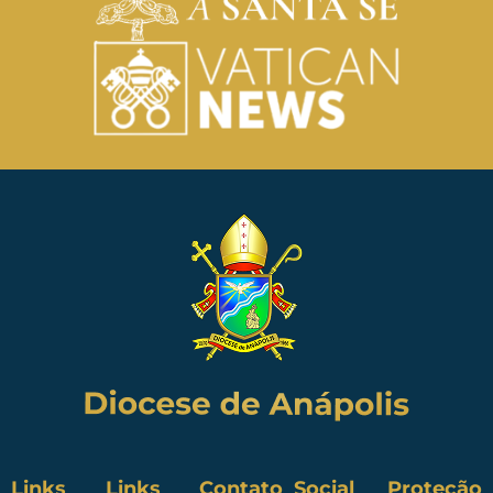
Links
Links
Contato
Social
Proteção