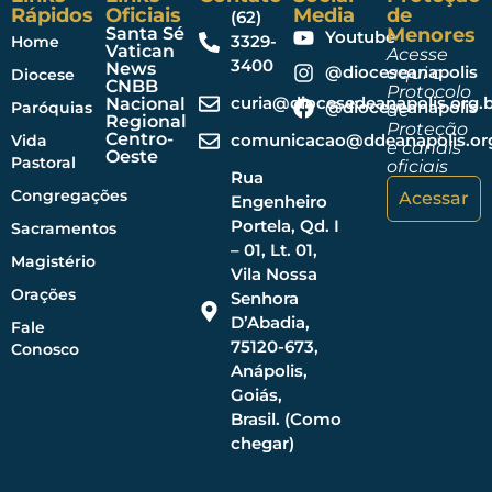
Rápidos
Oficiais
Media
de
(62)
Santa Sé
Menores
Youtube
3329-
Home
Vatican
Acesse
3400
News
@dioceseanapolis
aqui o
Diocese
CNBB
Protocolo
curia@diocesedeanapolis.org.b
Nacional
@dioceseanapolis
Paróquias
de
Regional
Proteção
Centro-
comunicacao@ddeanapolis.org
Vida
e canais
Oeste
Pastoral
oficiais
Rua
Congregações
Acessar
Engenheiro
Portela, Qd. I
Sacramentos
– 01, Lt. 01,
Magistério
Vila Nossa
Orações
Senhora
D’Abadia,
Fale
75120-673,
Conosco
Anápolis,
Goiás,
Brasil. (Como
chegar)