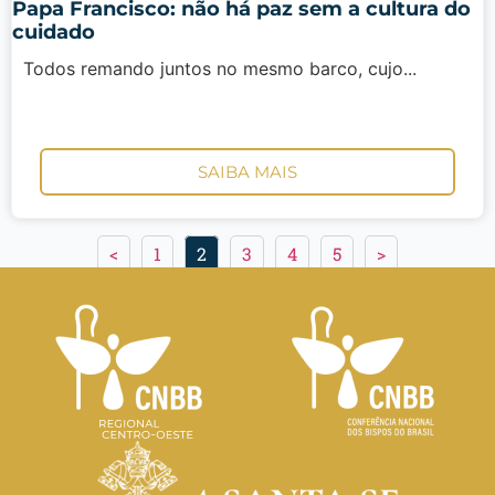
Papa Francisco: não há paz sem a cultura do
cuidado
Todos remando juntos no mesmo barco, cujo...
SAIBA MAIS
<
1
2
3
4
5
>