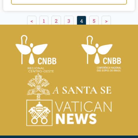
<
1
2
3
4
5
>