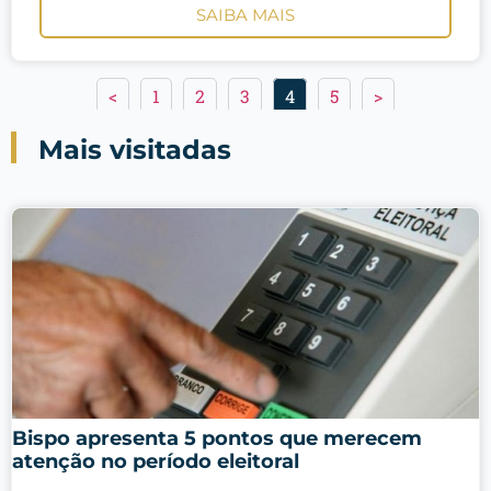
SAIBA MAIS
<
1
2
3
4
5
>
Mais visitadas
Bispo apresenta 5 pontos que merecem
atenção no período eleitoral