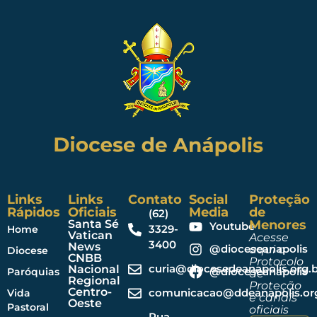
Links
Links
Contato
Social
Proteção
Rápidos
Oficiais
Media
de
(62)
Santa Sé
Menores
Youtube
3329-
Home
Vatican
Acesse
3400
News
@dioceseanapolis
aqui o
Diocese
CNBB
Protocolo
curia@diocesedeanapolis.org.b
Nacional
@dioceseanapolis
Paróquias
de
Regional
Proteção
Centro-
comunicacao@ddeanapolis.org
Vida
e canais
Oeste
Pastoral
oficiais
Rua