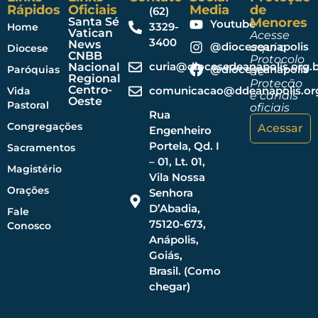
Rápidos
Oficiais
Media
de
(62)
Santa Sé
Menores
Youtube
3329-
Home
Vatican
Acesse
3400
News
@dioceseanapolis
aqui o
Diocese
CNBB
Protocolo
curia@diocesedeanapolis.org.b
Nacional
@dioceseanapolis
Paróquias
de
Regional
Proteção
Centro-
comunicacao@ddeanapolis.org
Vida
e canais
Oeste
Pastoral
oficiais
Rua
Congregações
Acessar
Engenheiro
Portela, Qd. I
Sacramentos
– 01, Lt. 01,
Magistério
Vila Nossa
Orações
Senhora
D’Abadia,
Fale
75120-673,
Conosco
Anápolis,
Goiás,
Brasil. (Como
chegar)