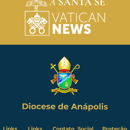
Links
Links
Contato
Social
Proteção