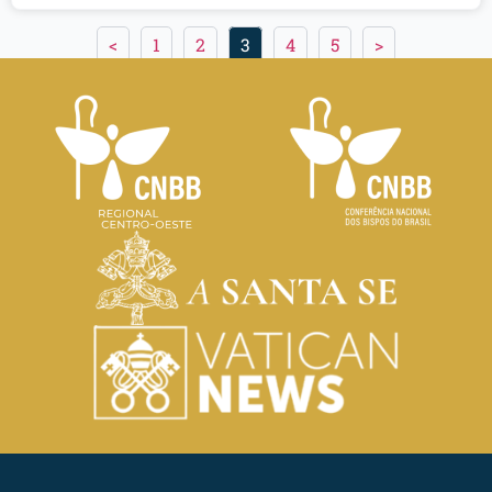
<
1
2
3
4
5
>