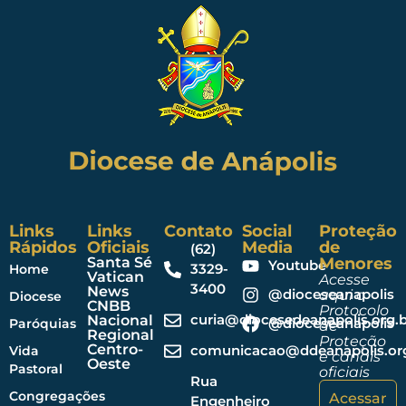
Links
Links
Contato
Social
Proteção
Rápidos
Oficiais
Media
de
(62)
Santa Sé
Menores
Youtube
3329-
Home
Vatican
Acesse
3400
News
@dioceseanapolis
aqui o
Diocese
CNBB
Protocolo
curia@diocesedeanapolis.org.b
Nacional
@dioceseanapolis
Paróquias
de
Regional
Proteção
Centro-
comunicacao@ddeanapolis.org
Vida
e canais
Oeste
Pastoral
oficiais
Rua
Congregações
Acessar
Engenheiro