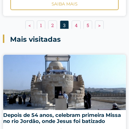
SAIBA MAIS
<
1
2
3
4
5
>
Mais visitadas
Depois de 54 anos, celebram primeira Missa
no rio Jordão, onde Jesus foi batizado