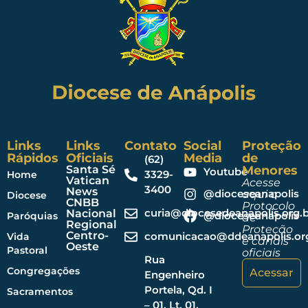
Links
Links
Contato
Social
Proteção
Rápidos
Oficiais
Media
de
(62)
Santa Sé
Menores
Youtube
3329-
Home
Vatican
Acesse
3400
News
@dioceseanapolis
aqui o
Diocese
CNBB
Protocolo
curia@diocesedeanapolis.org.b
Nacional
@dioceseanapolis
Paróquias
de
Regional
Proteção
Centro-
comunicacao@ddeanapolis.org
Vida
e canais
Oeste
Pastoral
oficiais
Rua
Congregações
Acessar
Engenheiro
Portela, Qd. I
Sacramentos
– 01, Lt. 01,