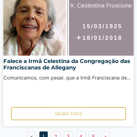
Falece a Irmã Celestina da Congregação das
Franciscanas de Allegany
Comunicamos, com pesar, que a Irmã Franciscana de...
SAIBA MAIS
<
1
2
3
4
5
>