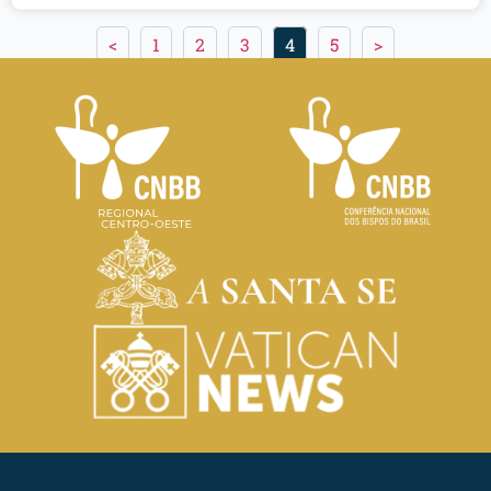
<
1
2
3
4
5
>