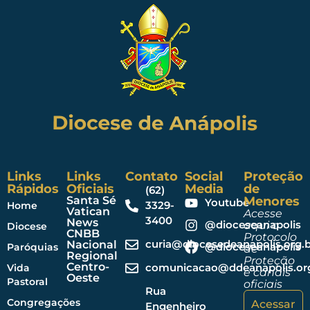
Links
Links
Contato
Social
Proteção
Rápidos
Oficiais
Media
de
(62)
Santa Sé
Menores
Youtube
3329-
Home
Vatican
Acesse
3400
News
@dioceseanapolis
aqui o
Diocese
CNBB
Protocolo
curia@diocesedeanapolis.org.b
Nacional
@dioceseanapolis
Paróquias
de
Regional
Proteção
Centro-
comunicacao@ddeanapolis.org
Vida
e canais
Oeste
Pastoral
oficiais
Rua
Congregações
Acessar
Engenheiro