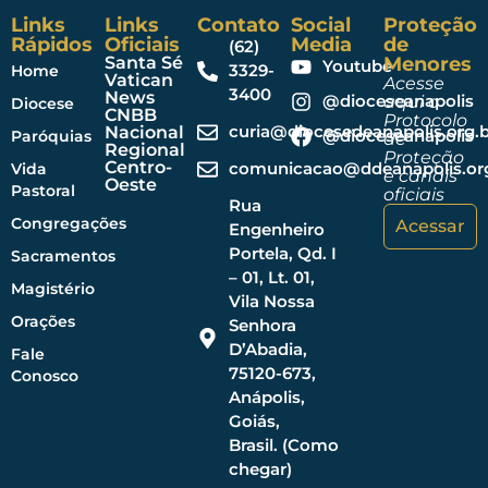
Links
Links
Contato
Social
Proteção
Rápidos
Oficiais
Media
de
(62)
Santa Sé
Menores
Youtube
3329-
Home
Vatican
Acesse
3400
News
@dioceseanapolis
aqui o
Diocese
CNBB
Protocolo
curia@diocesedeanapolis.org.b
Nacional
@dioceseanapolis
Paróquias
de
Regional
Proteção
Centro-
comunicacao@ddeanapolis.org
Vida
e canais
Oeste
Pastoral
oficiais
Rua
Congregações
Acessar
Engenheiro
Portela, Qd. I
Sacramentos
– 01, Lt. 01,
Magistério
Vila Nossa
Orações
Senhora
D’Abadia,
Fale
75120-673,
Conosco
Anápolis,
Goiás,
Brasil. (Como
chegar)