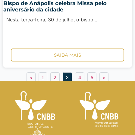
Bispo de Anápolis celebra Missa pelo
aniversário da cidade
Nesta terça-feira, 30 de julho, o bispo...
SAIBA MAIS
<
1
2
3
4
5
>