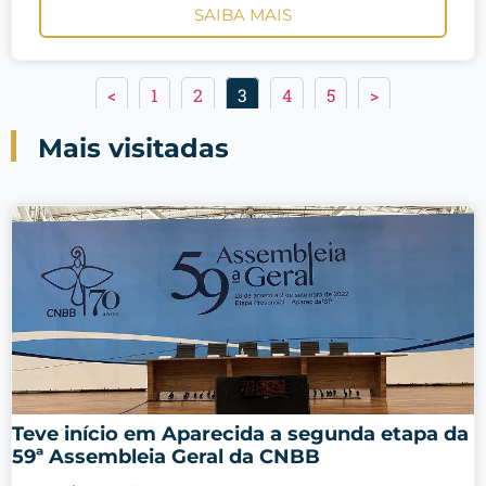
SAIBA MAIS
<
1
2
3
4
5
>
Mais visitadas
Teve início em Aparecida a segunda etapa da
59ª Assembleia Geral da CNBB