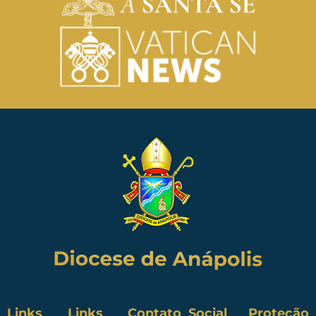
Links
Links
Contato
Social
Proteção