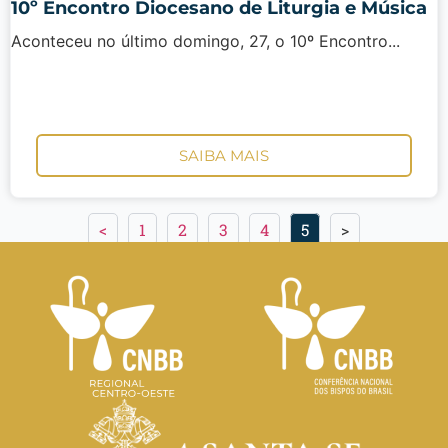
10º Encontro Diocesano de Liturgia e Música
Aconteceu no último domingo, 27, o 10º Encontro...
SAIBA MAIS
<
1
2
3
4
5
>