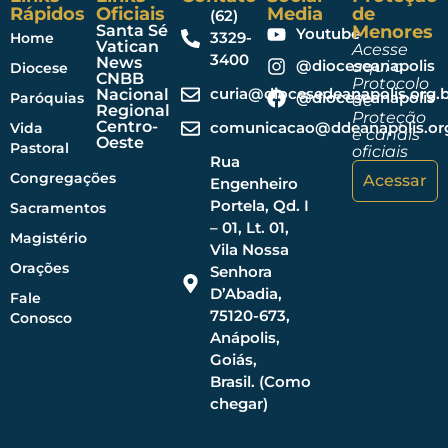
Rápidos
Oficiais
Media
de
(62)
Santa Sé
Menores
Youtube
3329-
Home
Vatican
Acesse
3400
News
@dioceseanapolis
aqui o
Diocese
CNBB
Protocolo
curia@diocesedeanapolis.org.b
Nacional
@dioceseanapolis
Paróquias
de
Regional
Proteção
Centro-
comunicacao@ddeanapolis.org
Vida
e canais
Oeste
Pastoral
oficiais
Rua
Congregações
Acessar
Engenheiro
Portela, Qd. I
Sacramentos
– 01, Lt. 01,
Magistério
Vila Nossa
Orações
Senhora
D’Abadia,
Fale
75120-673,
Conosco
Anápolis,
Goiás,
Brasil. (Como
chegar)