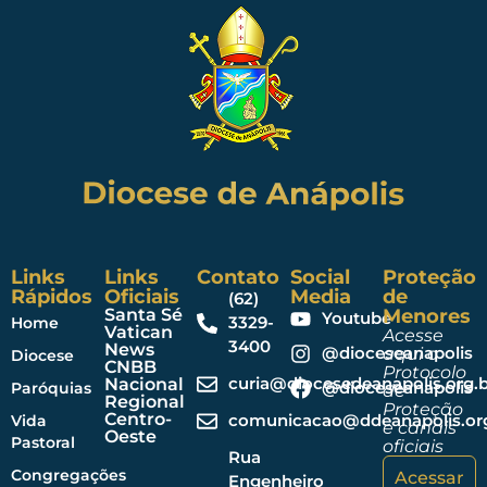
Links
Links
Contato
Social
Proteção
Rápidos
Oficiais
Media
de
(62)
Santa Sé
Menores
Youtube
3329-
Home
Vatican
Acesse
3400
News
@dioceseanapolis
aqui o
Diocese
CNBB
Protocolo
curia@diocesedeanapolis.org.b
Nacional
@dioceseanapolis
Paróquias
de
Regional
Proteção
Centro-
comunicacao@ddeanapolis.org
Vida
e canais
Oeste
Pastoral
oficiais
Rua
Congregações
Acessar
Engenheiro