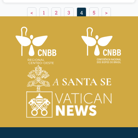
<
1
2
3
4
5
>