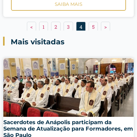
SAIBA MAIS
<
1
2
3
4
5
>
Mais visitadas
Sacerdotes de Anápolis participam da
Semana de Atualização para Formadores, em
São Paulo