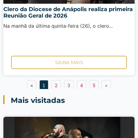
Clero da Diocese de Anápolis realiza primeira
Reunião Geral de 2026
Na manhã da última quinta-feira (26), o clero...
SAIBA MAIS
<
1
2
3
4
5
>
Mais visitadas