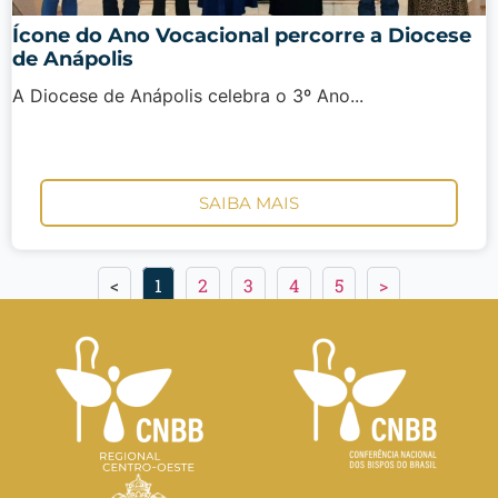
Ícone do Ano Vocacional percorre a Diocese
de Anápolis
A Diocese de Anápolis celebra o 3º Ano...
SAIBA MAIS
<
1
2
3
4
5
>