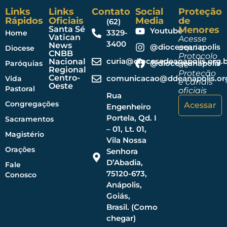
Links
Links
Contato
Social
Proteção
Rápidos
Oficiais
Media
de
(62)
Santa Sé
Menores
Youtube
3329-
Home
Vatican
Acesse
3400
News
@dioceseanapolis
aqui o
Diocese
CNBB
Protocolo
curia@diocesedeanapolis.org.b
Nacional
@dioceseanapolis
Paróquias
de
Regional
Proteção
Centro-
comunicacao@ddeanapolis.org
Vida
e canais
Oeste
Pastoral
oficiais
Rua
Congregações
Acessar
Engenheiro
Portela, Qd. I
Sacramentos
– 01, Lt. 01,
Magistério
Vila Nossa
Orações
Senhora
D’Abadia,
Fale
75120-673,
Conosco
Anápolis,
Goiás,
Brasil. (Como
chegar)